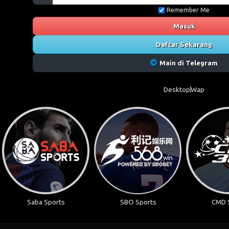
Remember Me
Masuk
Daftar Sekarang
Main di Telegram
Desktop
Wap
Saba Sports
SBO Sports
CMD 