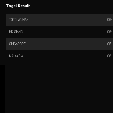
Togel Result
TOTO WUHAN
06-
HK SIANG
06-
SINGAPORE
05-
MALAYSIA
06-