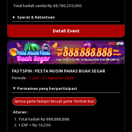
Total hadiah senilai Rp 68,780,250,000.
Syarat & Ketentuan
Detail Event
FASTSPIN : PESTA MUSIM PANAS BUAH SEGAR
Periode :
1 Juli - 31 Agustus 2026
Permainan yang berpartisipasi
Semua game Fastspin kecuali game Tembak Ikan
Aturan :
Total hadiah Rp 888,888,888.
1 EXP = Rp.16,500.