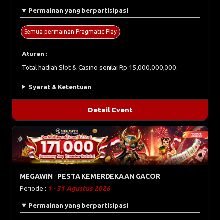
Permainan yang berpartisipasi
Semua permainan Pragmatic Play
Aturan :
Total hadiah Slot & Casino senilai Rp 15,000,000,000.
Syarat & Ketentuan
Detail Event
MEGAWIN : PESTA KEMERDEKAAN GACOR
Periode :
1 - 31 Agustus 2026
Permainan yang berpartisipasi