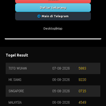
Daftar Sekarang
Main di Telegram
Desktop
Wap
Togel Result
TOTO WUHAN
07-08-2026
5883
HK SIANG
06-08-2026
9220
SINGAPORE
05-08-2026
0715
MALAYSIA
06-08-2026
4549