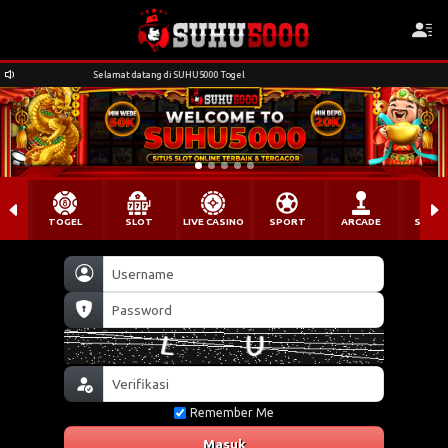
Selamat datang di SUHU5000 Togel
TOGEL
SLOT
LIVE CASINO
SPORT
ARCADE
SABU
Remember Me
Masuk