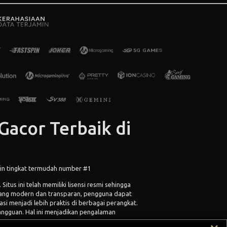
acor Terbaik di
sin tingkat termudah number #1
tus ini telah memiliki lisensi resmi sehingga
ncang modern dan transparan, pengguna dapat
i menjadi lebih praktis di berbagai perangkat.
gangguan. Hal ini menjadikan pengalaman