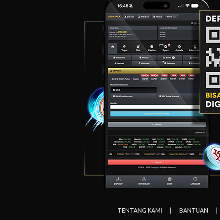
TENTANG KAMI
|
BANTUAN
|