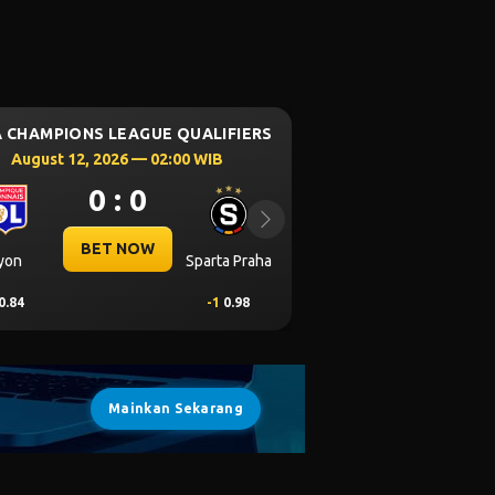
UALIFIERS
UEFA CHAMPIONS LEAGUE QUALIFIERS
 WIB
August 11, 2026 — 22:59 WIB
0 : 0
Next
BET NOW
Union Saint-
Mjallby
Bodo Glimt
Gilloise
-0.5
0.99
0.75
0.77
-0.75
-0.95
Mainkan Sekarang