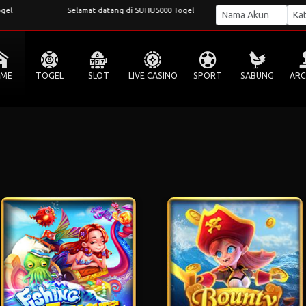
l
Selamat datang di SUHU5000 Togel
ME
TOGEL
SLOT
LIVE CASINO
SPORT
SABUNG
ARC