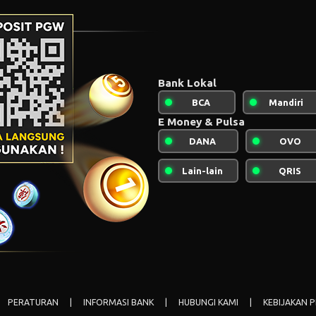
Bank Lokal
BCA
Mandiri
E Money & Pulsa
DANA
OVO
Lain-lain
QRIS
PERATURAN
|
INFORMASI BANK
|
HUBUNGI KAMI
|
KEBIJAKAN P