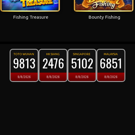
Fishing Treasure
Bounty Fishing
TOTO WUHAN
HK SIANG
SINGAPORE
MALAYSIA
9813
2476
5102
6851
9/8/2026
8/8/2026
8/8/2026
8/8/2026